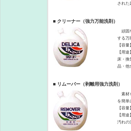
された
■ クリーナー（強力万能洗剤）
頑固な
する万
【容量
【用途
床・換
品・他
■ リムーバー（剥離用強力洗剤）
素材を
を簡単
【容量
【用途
汚れの