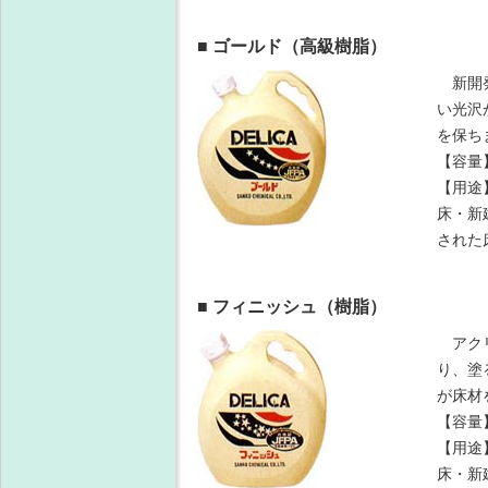
■ ゴールド（高級樹脂）
新開発
い光沢
を保ち
【容量
【用途
床・新
された
■ フィニッシュ（樹脂）
アクリ
り、塗
が床材
【容量
【用途
床・新