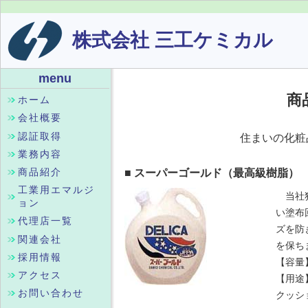
株式会社 三工ケミカル
menu
商
ホーム
会社概要
認証取得
住まいの化粧
業務内容
商品紹介
■ スーパーゴールド（最高級樹脂）
工業用エマルジ
当社独
ョン
い塗布
代理店一覧
ズを防
関連会社
を保ち
採用情報
【容量
アクセス
【用途
お問い合わせ
クッ