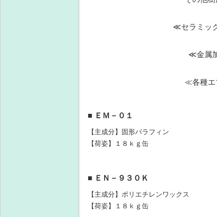
≪セラミッ
≪金属
≪各種エ
■ ＥＭ－０１
【主成分】固形パラフィン
【荷姿】１８ｋｇ缶
■ ＥＮ－９３０Ｋ
【主成分】ポリエチレンワックス
【荷姿】１８ｋｇ缶