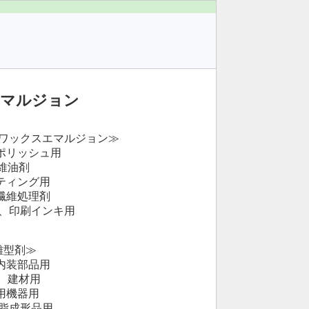
エマルジョン
ワックスエマルジョン≫
ポリッシュ用
維油剤
ティング用
繊維処理剤
料、印刷インキ用
離型剤≫
内装部品用
、建材用
用機器用
樹脂成形品用