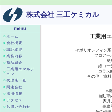
株式会社 三工ケミカル
menu
工業用
ホーム
会社概要
認証取得
≪ポリオレフィン系
フロアー
業務内容
繊
商品紹介
紙コー
工業用エマルジ
ガラス
ョン
その他 塗
代理店一覧
関連会社
≪
採用情報
自動車
アクセス
家具
事務
お問い合わせ
その他