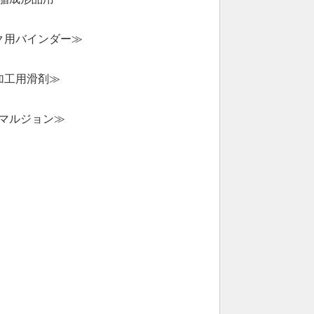
ク用バインダー≫
加工用滑剤≫
マルジョン≫